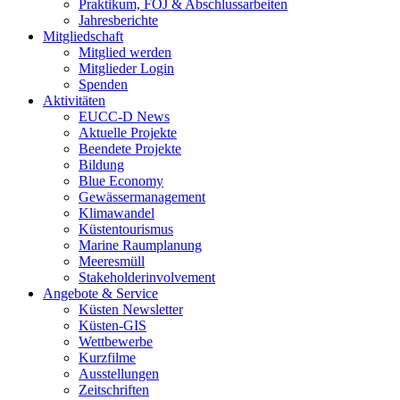
Praktikum, FÖJ & Abschlussarbeiten
Jahresberichte
Mitgliedschaft
Mitglied werden
Mitglieder Login
Spenden
Aktivitäten
EUCC-D News
Aktuelle Projekte
Beendete Projekte
Bildung
Blue Economy
Gewässermanagement
Klimawandel
Küstentourismus
Marine Raumplanung
Meeresmüll
Stakeholderinvolvement
Angebote & Service
Küsten Newsletter
Küsten-GIS
Wettbewerbe
Kurzfilme
Ausstellungen
Zeitschriften