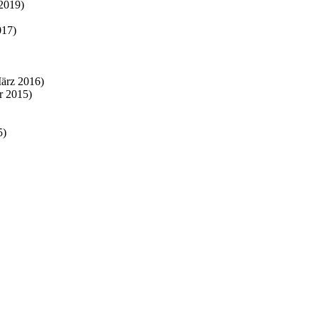
 2019)
017)
ärz 2016)
r 2015)
5)