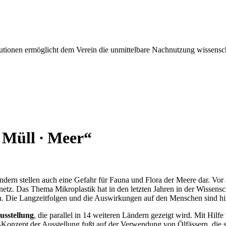
tionen ermöglicht dem Verein die unmittelbare Nachnutzung wissensch
Müll ∙ Meer“
dern stellen auch eine Gefahr für Fauna und Flora der Meere dar. Vor a
z. Das Thema Mikroplastik hat in den letzten Jahren in der Wissenscha
. Die Langzeitfolgen und die Auswirkungen auf den Menschen sind hin
usstellung
, die parallel in 14 weiteren Ländern gezeigt wird. Mit Hilf
-Konzept der Ausstellung fußt auf der Verwendung von Ölfässern, die s