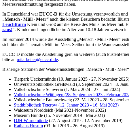
Meeresverschmutzung festgesetzt haben.
In Deutschland war
EUCC-D
für die Umsetzung verantwortlich und
„Mensch ∙ Müll ∙ Meer“
auch die kleinen Besuchern bedacht: Illust
Leuchtturm
Klein und Groß auf die Reise des Mülls ins Meer mit.
raus!
“
. Kinder und Jugendliche im Alter von 10-18 Jahren weisen i
Im Sommer 2014 wurde die Ausstellung „Mensch ∙ Müll ∙ Meer“ ers
sich über die Thematik Müll im Meer. Seither tourt die Wanderausste
EUCC-D möchte die Ausstellung gern an weiteren (auch küstenferne
bitte an
mitarbeiter@eucc-d.de
.
Bisherige Stationen der Wanderausstellungen „Mensch ∙ Müll ∙ Meer“
Tierpark Ueckermünde (10. Januar 2025 - 27. November 2025
Universitätsbibliothek Greifswald (3. September 2024 - 8. Janu
Volkshochschule Schwerin (1. März 2024 - 27. Juni 2024)
Volkshochschule Wittingen (28. September 2023 - Februar 202
Volkshochschule Braunschweig (22. Mai 2023 - 28. September
Stadtbibliothek Teterow (12. Januar 2023 - 16. Mai 2023)
Waloseum Norddeich (Mai 2021-November 2022)
Museum Bünde (15. November 2019 - Mai 2021)
DJH Warnemünde
(27. August 2019 - 12. November 2019)
Rathaus Husum
(03. Juli 2019 - 26. August 2019)