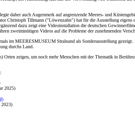
 legte daher auch Augenmerk auf angrenzende Meeres- und Küstengebie
rator Christoph Tillmann ("Löwenzahn") hat für die Ausstellung eigen
 Ergänzend dazu zeigt eine Videoinstallation die deutschen Gewinne
n ihren zweiminütigen Videos auf die Probleme der zunehmenden Versc
tmals im MEERESMUSEUM Stralsund als Sonderausstellung gezeigt. 1
llung durchs Land.
n) Orten zeigen, um noch mehr Menschen mit der Thematik in Berühru
:
)
ar 2025)
4)
 2023)