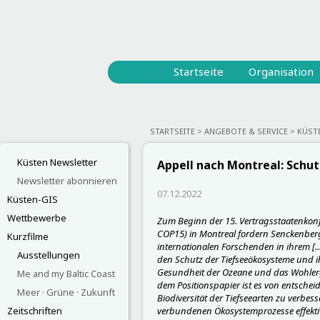
Startseite
Organisation
STARTSEITE
ANGEBOTE & SERVICE
KÜST
Küsten Newsletter
Appell nach Montreal: Schut
Newsletter abonnieren
07.12.2022
Küsten-GIS
Wettbewerbe
Zum Beginn der 15. Vertragsstaatenkonfe
COP15) in Montreal fordern Senckenber
Kurzfilme
internationalen Forschenden in ihrem [...
Ausstellungen
den Schutz der Tiefseeökosysteme und i
Gesundheit der Ozeane und das Wohlerg
Me and my Baltic Coast
dem Positionspapier ist es von entsche
Meer · Grüne · Zukunft
Biodiversität der Tiefseearten zu verbes
Zeitschriften
verbundenen Ökosystemprozesse effekti