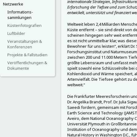
internationale Strategien, Infrastruktu
Netzwerke
Erforschung der Tiefsee und zum Schutz
Informations-
entwickelt, unterstützt und finanziert w
sammlungen
Weltweit leben 2,4 Milliarden Mensch
Küstenfotografien
Küste entfernt – sie sind direkt von
Luftbilder
scheinen hingegen sehr weit entfern
es ist nicht unmittelbar klar, was die
Veranstaltungen &
Bewohner für uns leisten“, erklärt Dr
Konferenzen
Forschungsinstitut und Naturmuseum Fr
Projekte & Fallstudien
zwischen 200 und 11.000 Metern Tiefe
Veröffentlichungen &
größte Lebensraum und umfasst mehr a
Dokumente
spielt sowohl eine Schlüsselrolle bei 
Kohlendioxid und Wärme speichert, al
Artenvielfalt. Die Tiefsee gehört zu
weltweit.“
Die Frankfurter Meeresforscherin un
Dr. Angelika Brandt, Prof. Dr. Julia Sigw
Saeedi fordern, gemeinsam mit Forsc
Earth Science and Technology (JAMSTE
Aveiro, dem National Oceanography 
Universität Plymouth in Großbritanni
Institution of Oceanography und de
Natural History in Washington D.C., f