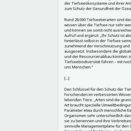
der Tiefseeökosysteme und ihrer Arten
zum Schutz der Gesundheit der Ozeane
Rund 28.000 Tiefseetierarten sind de
wissen über die Tiefsee nur sehr wen
und können sie somit nicht ausreichen
Aufruf und ergänzt: „Ihr Schutz ist 
hinterlässt selbst in der Tiefsee sein
zunehmend der Verschmutzung und d
ausgesetzt. Insbesondere die globa
und der Ressourcenabbau könnten z
Tiefseebiodiversität führen – mit noc
uns Menschen.“
[...]
Den Schlüssel für den Schutz der Ti
Forschenden im verbesserten Wissen
lebenden Tiere. „Arten sind die grund
Art braucht spezielle Umweltbedingu
Parameter etwa durch menschliche Ei
Organismen sehr unterschiedlich dara
sie zu benennen und ihre Verbreitung
sinnvolle Managementpläne für den Sc