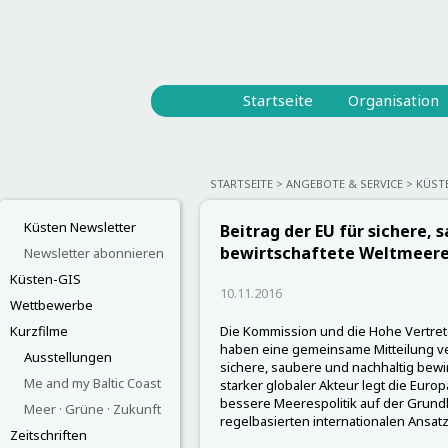
Startseite
Organisation
STARTSEITE
ANGEBOTE & SERVICE
KÜST
Küsten Newsletter
Beitrag der EU für sichere, 
bewirtschaftete Weltmeer
Newsletter abonnieren
Küsten-GIS
10.11.2016
Wettbewerbe
Kurzfilme
Die Kommission und die Hohe Vertrete
haben eine gemeinsame Mitteilung ve
Ausstellungen
sichere, saubere und nachhaltig bewi
Me and my Baltic Coast
starker globaler Akteur legt die Euro
bessere Meerespolitik auf der Grund
Meer · Grüne · Zukunft
regelbasierten internationalen Ansatz
Zeitschriften