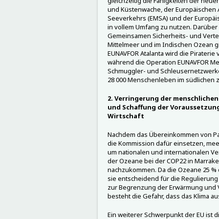
gleichzeitig die Fähigkeiten der neu
und Küstenwache, der Europäischen A
Seeverkehrs (EMSA) und der Europäis
in vollem Umfang zu nutzen. Darüber h
Gemeinsamen Sicherheits- und Vertei
Mittelmeer und im Indischen Ozean 
EUNAVFOR Atalanta wird die Piraterie
während die Operation EUNAVFOR Med 
Schmuggler- und Schleusernetzwerke 
28 000 Menschenleben im südlichen ze
2. Verringerung der menschliche
und Schaffung der Voraussetzung
Wirtschaft
Nachdem das Übereinkommen von Paris 
die Kommission dafür einsetzen, m
um nationalen und internationalen V
der Ozeane bei der COP22 in Marrak
nachzukommen. Da die Ozeane 25 % 
sie entscheidend für die Regulieru
zur Begrenzung der Erwärmung und V
besteht die Gefahr, dass das Klima a
Ein weiterer Schwerpunkt der EU ist d