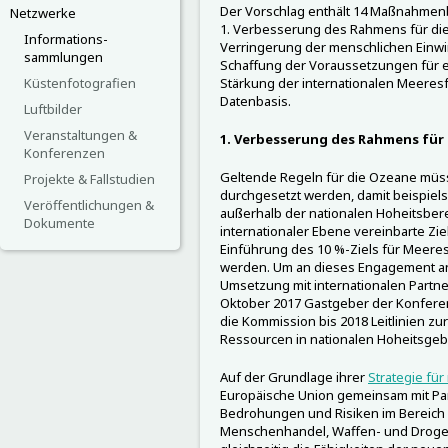
Der Vorschlag enthält 14 Maßnahmen
Netzwerke
1. Verbesserung des Rahmens für die i
Informations-
Verringerung der menschlichen Einw
sammlungen
Schaffung der Voraussetzungen für ei
Küstenfotografien
Stärkung der internationalen Meere
Datenbasis.
Luftbilder
Veranstaltungen &
1. Verbesserung des Rahmens für 
Konferenzen
Geltende Regeln für die Ozeane müs
Projekte & Fallstudien
durchgesetzt werden, damit beispiel
Veröffentlichungen &
außerhalb der nationalen Hoheitsber
Dokumente
internationaler Ebene vereinbarte Ziel
Einführung des 10 %-Ziels für Meere
werden. Um an dieses Engagement an
Umsetzung mit internationalen Part
Oktober 2017 Gastgeber der Konfere
die Kommission bis 2018 Leitlinien z
Ressourcen in nationalen Hoheitsgebi
Auf der Grundlage ihrer
Strategie für
Europäische Union gemeinsam mit Par
Bedrohungen und Risiken im Bereich de
Menschenhandel, Waffen- und Droge