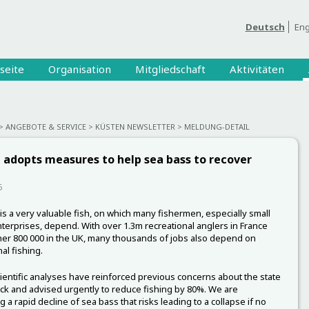
Deutsch
Eng
seite
Organisation
Mitgliedschaft
Aktivitäten
ANGEBOTE & SERVICE
KÜSTEN NEWSLETTER
MELDUNG-DETAIL
 adopts measures to help sea bass to recover
5
is a very valuable fish, on which many fishermen, especially small
nterprises, depend. With over 1.3m recreational anglers in France
er 800 000 in the UK, many thousands of jobs also depend on
al fishing.
ientific analyses have reinforced previous concerns about the state
ock and advised urgently to reduce fishing by 80%. We are
 a rapid decline of sea bass that risks leading to a collapse if no