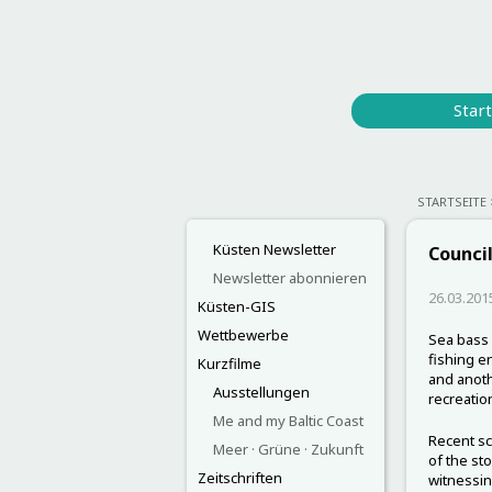
Start
STARTSEITE
Küsten Newsletter
Council
Newsletter abonnieren
26.03.201
Küsten-GIS
Wettbewerbe
Sea bass 
fishing e
Kurzfilme
and anoth
Ausstellungen
recreation
Me and my Baltic Coast
Recent sc
Meer · Grüne · Zukunft
of the st
Zeitschriften
witnessing