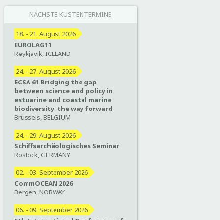
NÄCHSTE KÜSTENTERMINE
18. - 21. August 2026
EUROLAG11
Reykjavik, ICELAND
24. - 27. August 2026
ECSA 61 Bridging the gap
between science and policy in
estuarine and coastal marine
biodiversity: the way forward
Brussels, BELGIUM
24. - 29. August 2026
Schiffsarchäologisches Seminar
Rostock, GERMANY
02. - 03. September 2026
CommOCEAN 2026
Bergen, NORWAY
06. - 09. September 2026