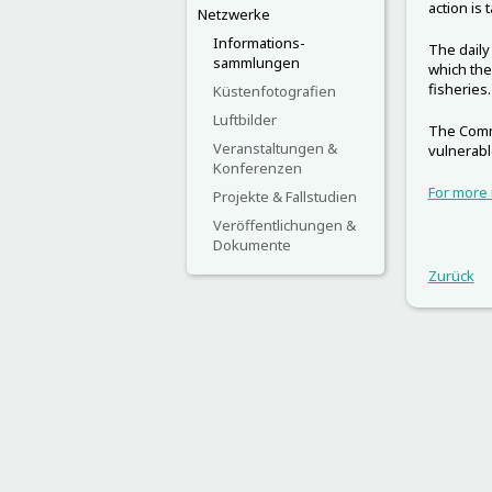
action is 
Netzwerke
Informations-
The daily
sammlungen
which the
fisheries.
Küstenfotografien
Luftbilder
The Comm
Veranstaltungen &
vulnerabl
Konferenzen
For more 
Projekte & Fallstudien
Veröffentlichungen &
Dokumente
Zurück