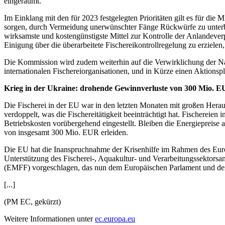
eingeräumt.
Im Einklang mit den für 2023 festgelegten Prioritäten gilt es für die 
sorgen, durch Vermeidung unerwünschter Fänge Rückwürfe zu unterbin
wirksamste und kostengünstigste Mittel zur Kontrolle der Anlandev
Einigung über die überarbeitete Fischereikontrollregelung zu erzielen,
Die Kommission wird zudem weiterhin auf die Verwirklichung der Nac
internationalen Fischereiorganisationen, und in Kürze einen Aktions
Krieg in der Ukraine: drohende Gewinnverluste von 300 Mio. EUR
Die Fischerei in der EU war in den letzten Monaten mit großen Herausf
verdoppelt, was die Fischereitätigkeit beeinträchtigt hat. Fischere
Betriebskosten vorübergehend eingestellt. Bleiben die Energiepreise 
von insgesamt 300 Mio. EUR erleiden.
Die EU hat die Inanspruchnahme der Krisenhilfe im Rahmen des Europ
Unterstützung des Fischerei-, Aquakultur- und Verarbeitungssektor
(EMFF) vorgeschlagen, das nun dem Europäischen Parlament und de
[...]
(PM EC, gekürzt)
Weitere Informationen unter
ec.europa.eu