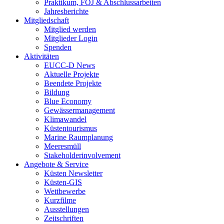
Praktikum, FÖJ & Abschlussarbeiten
Jahresberichte
Mitgliedschaft
Mitglied werden
Mitglieder Login
Spenden
Aktivitäten
EUCC-D News
Aktuelle Projekte
Beendete Projekte
Bildung
Blue Economy
Gewässermanagement
Klimawandel
Küstentourismus
Marine Raumplanung
Meeresmüll
Stakeholderinvolvement
Angebote & Service
Küsten Newsletter
Küsten-GIS
Wettbewerbe
Kurzfilme
Ausstellungen
Zeitschriften