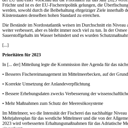
Früchte und ist es der EU-Fischereipolitik gelungen, die Überfisc
werden, sowohl durch die Beibehaltung ehrgeiziger Ziele innerhalb
Küstenstaaten denselben hohen Standard zu erreichen.
Die Bestände im Nordostatlantik weisen im Durchschnitt ein Niveau 
weiter verbessert, aber es bleibt immer noch viel zu tun. In der Os
Sauerstoffgehalts im Wasser behindert und es wurden Schutzmaßnahm
[...]
Prioritäten für 2023
In [... der] Mitteilung legte die Kommission ihre Agenda für das nächs
• Besseres Fischereimanagement im Mittelmeerbecken, auf der Grundl
• Korrekte Umsetzung der Anlandeverpflichtung
• Bessere Erhebungsdaten zwecks Verbesserung der wissenschaftlich
• Mehr Maßnahmen zum Schutz der Meeresökosysteme
Im Mittelmeer, wo die Intensität der Fischerei das nachhaltige Niv
Mehrjahresplan für das westliche Mittelmeer und die von der Allge
2023 wird verbesserten Erhaltungsmaßnahmen für das Adriatische Meer, 