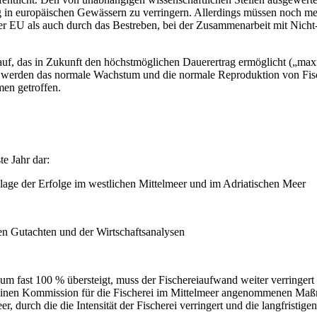
hung in europäischen Gewässern zu verringern. Allerdings müssen noc
 der EU als auch durch das Bestreben, bei der Zusammenarbeit mit Ni
auf, das in Zukunft den höchstmöglichen Dauerertrag ermöglicht („ma
tsee werden das normale Wachstum und die normale Reproduktion von Fi
en getroffen.
te Jahr dar:
age der Erfolge im westlichen Mittelmeer und im Adriatischen Meer
en Gutachten und der Wirtschaftsanalysen
eau um fast 100 % übersteigt, muss der Fischereiaufwand weiter verri
meinen Kommission für die Fischerei im Mittelmeer angenommenen Maß
durch die die Intensität der Fischerei verringert und die langfristigen 