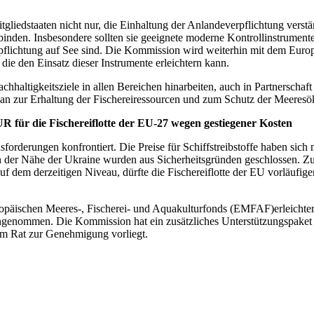
Mitgliedstaaten nicht nur, die Einhaltung der Anlandeverpflichtung verst
den. Insbesondere sollten sie geeignete moderne Kontrollinstrumente
erpflichtung auf See sind. Die Kommission wird weiterhin mit dem Eu
 die den Einsatz dieser Instrumente erleichtern kann.
hhaltigkeitsziele in allen Bereichen hinarbeiten, auch in Partnersch
plan zur Erhaltung der Fischereiressourcen und zum Schutz der Meeresö
 für die Fischereiflotte der EU-27 wegen gestiegener Kosten
orderungen konfrontiert. Die Preise für Schiffstreibstoffe haben sich 
ien in der Nähe der Ukraine wurden aus Sicherheitsgründen geschlossen
auf dem derzeitigen Niveau, dürfte die Fischereiflotte der EU vorläufi
äischen Meeres-, Fischerei- und Aquakulturfonds (EMFAF)erleichtert u
sangenommen. Die Kommission hat ein zusätzliches Unterstützungspake
m Rat zur Genehmigung vorliegt.