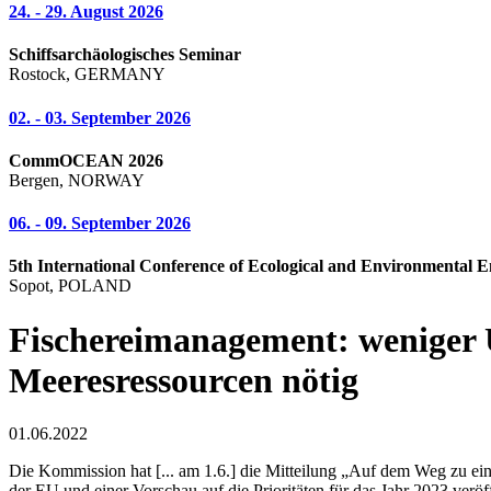
24. - 29. August 2026
Schiffsarchäologisches Seminar
Rostock, GERMANY
02. - 03. September 2026
CommOCEAN 2026
Bergen, NORWAY
06. - 09. September 2026
5th International Conference of Ecological and Environmental E
Sopot, POLAND
Fischereimanagement: weniger 
Meeresressourcen nötig
01.06.2022
Die Kommission hat [... am 1.6.] die Mitteilung „Auf dem Weg zu ein
der EU und einer Vorschau auf die Prioritäten für das Jahr 2023 verö