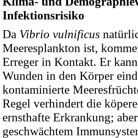
Klima- und Demographiew
Infektionsrisiko
Da
Vibrio vulnificus
natürli
Meeresplankton ist, komm
Erreger in Kontakt. Er kan
Wunden in den Körper eind
kontaminierte Meeresfrüchte
Regel verhindert die köpe
ernsthafte Erkrankung; abe
geschwächtem Immunsystem 