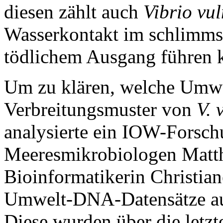
diesen zählt auch
Vibrio vul
Wasserkontakt im schlimmste
tödlichem Ausgang führen 
Um zu klären, welche Umwel
Verbreitungsmuster von
V. 
analysierte ein IOW-Forsc
Meeresmikrobiologen Matth
Bioinformatikerin Christia
Umwelt-DNA-Datensätze au
Diese wurden über die letzt