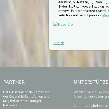
Karstens, S., Nazzari, C., Bâlon, C., 
Stybel, N., Razinkovas-Baziukas, A.
removal in eutrophicated coastal l
selection and permit process.
Mari
Zurück
PARTNER
UNTERSTÜTZE
EUCC-D ist nationale Vertretung
Werden Sie ein Teil vo
der Coastal & Marine Union und
Arbeit für die Küsten u
Mitglied im MeeresBürger-
Netzwerk.
Spenden: stybel@eucc-