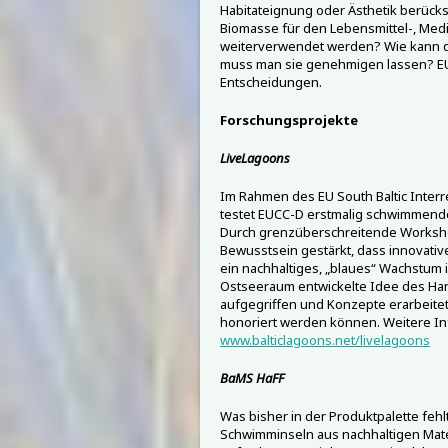
Habitateignung oder Ästhetik berücks
Biomasse für den Lebensmittel-, Medi
weiterverwendet werden? Wie kann di
muss man sie genehmigen lassen? EUC
Entscheidungen.
Forschungsprojekte
LiveLagoons
Im Rahmen des EU South Baltic Interr
testet EUCC-D erstmalig schwimmend
Durch grenzüberschreitende Worksho
Bewusstsein gestärkt, dass innovati
ein nachhaltiges, „blaues“ Wachstum 
Ostseeraum entwickelte Idee des Han
aufgegriffen und Konzepte erarbeitet,
honoriert werden können. Weitere In
www.balticlagoons.net/livelagoons
BaMS HaFF
Was bisher in der Produktpalette fehl
Schwimminseln aus nachhaltigen Mater