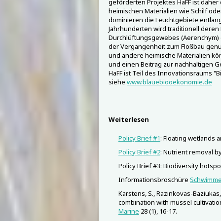
geförderten Projektes HaFF ist daher
heimischen Materialien wie Schilf ode
dominieren die Feuchtgebiete entlan
Jahrhunderten wird traditionell dere
Durchlüftungsgewebes (Aerenchym) ei
der Vergangenheit zum Floßbau genut
und andere heimische Materialien kö
und einen Beitrag zur nachhaltigen G
HaFF ist Teil des Innovationsraums "
siehe
www.blauebiooekonomie.de
Weiterlesen
Policy Brief #1
: Floating wetlands 
Policy Brief #2
: Nutrient removal b
Policy Brief #3: Biodiversity hotsp
Informationsbroschüre
Schwimme
Karstens, S., Razinkovas-Baziukas, 
combination with mussel cultivatio
Marine
28 (1), 16-17.