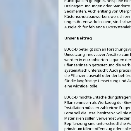
Punktquellen geeignet. Beispiele hie
Drainagemündungen oder Standorte m
Sedimenten. Auch entlang von Ufer
Küstenschutzbauwerken, wo sich ein 
ungestört entwickeln kann, sind sch
Ausgleich für fehlende Ökosystemlei
Unser Beitrag
EUCC-D beteiligt sich an Forschungsvo
Umsetzung innovativer Ansätze zum N
werden in eutrophierten Lagunen de
Pflanzeninseln getestet und die Ver
systematisch untersucht. Auch praxis
die Pflanzenauswahl oder der behör
für die langfristige Umsetzung und 
eine wichtige Rolle.
EUCC-D möchte Entscheidungsträge
Pflanzeninseln als Werkzeug der Ge
Installation müssen zahlreiche Frag
Form soll die Insel besitzen? Soll si
Materialien sollen verwendet werden
Bepflanzung sind unterschiedliche As
primär um Nährstoffentzug oder soll