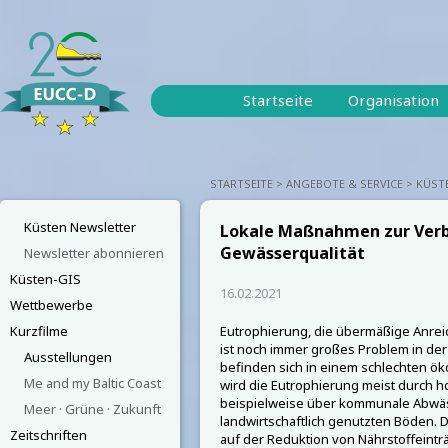
Startseite
Organisation
STARTSEITE
ANGEBOTE & SERVICE
KÜST
Küsten Newsletter
Lokale Maßnahmen zur Verb
Gewässerqualität
Newsletter abonnieren
Küsten-GIS
16.02.2021
Wettbewerbe
Kurzfilme
Eutrophierung, die übermäßige Anrei
ist noch immer großes Problem in de
Ausstellungen
befinden sich in einem schlechten ö
Me and my Baltic Coast
wird die Eutrophierung meist durch h
beispielweise über kommunale Abw
Meer · Grüne · Zukunft
landwirtschaftlich genutzten Böden. 
Zeitschriften
auf der Reduktion von Nährstoffeinträ