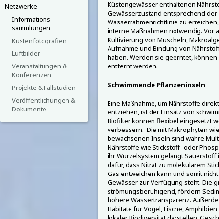
Küstengewässer enthaltenen Nährsto
Netzwerke
Gewässerzustand entsprechend der Z
Informations-
Wasserrahmenrichtlinie zu erreichen,
sammlungen
interne Maßnahmen notwendig. Vor a
Kultivierung von Muscheln, Makroal
Küstenfotografien
Aufnahme und Bindung von Nährstoffe
Luftbilder
haben. Werden sie geerntet, können
Veranstaltungen &
entfernt werden.
Konferenzen
Schwimmende Pflanzeninseln
Projekte & Fallstudien
Veröffentlichungen &
Eine Maßnahme, um Nährstoffe direk
Dokumente
entziehen, ist der Einsatz von schw
Biofilter können flexibel eingesetzt 
verbessern. Die mit Makrophyten wie
bewachsenen Inseln sind wahre Multi
Nährstoffe wie Stickstoff- oder Pho
ihr Wurzelsystem gelangt Sauerstoff 
dafür, dass Nitrat zu molekularem Sti
Gas entweichen kann und somit nicht 
Gewässer zur Verfügung steht. Die 
strömungsberuhigend, fördern Sedim
höhere Wassertransparenz. Außerdem 
Habitate für Vögel, Fische, Amphibi
lokaler Biodiversität darstellen. Ges