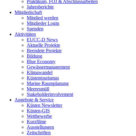
Praktikum, FÖJ & Abschlussarbeiten
Jahresberichte
Mitgliedschaft
Mitglied werden
Mitglieder Login
Spenden
Aktivitäten
EUCC-D News
Aktuelle Projekte
Beendete Projekte
Bildung
Blue Economy
Gewässermanagement
Klimawandel
Küstentourismus
Marine Raumplanung
Meeresmüll
Stakeholderinvolvement
Angebote & Service
Küsten Newsletter
Küsten-GIS
Wettbewerbe
Kurzfilme
Ausstellungen
Zeitschriften