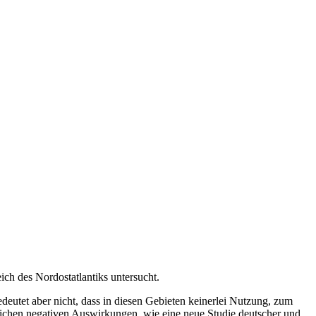
 des Nordostatlantiks untersucht.
eutet aber nicht, dass in diesen Gebieten keinerlei Nutzung, zum
eblichen negativen Auswirkungen, wie eine neue Studie deutscher und