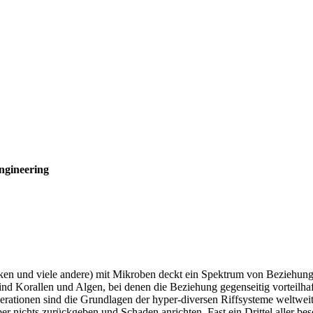
ngineering
n und viele andere) mit Mikroben deckt ein Spektrum von Beziehungen
 sind Korallen und Algen, bei denen die Beziehung gegenseitig vorteilha
ationen sind die Grundlagen der hyper-diversen Riffsysteme weltweit.
ber nichts zurückgeben und Schaden anrichten. Fast ein Drittel aller b