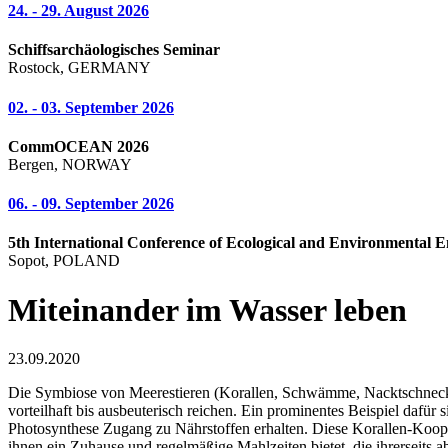
24. - 29. August 2026
Schiffsarchäologisches Seminar
Rostock, GERMANY
02. - 03. September 2026
CommOCEAN 2026
Bergen, NORWAY
06. - 09. September 2026
5th International Conference of Ecological and Environmental E
Sopot, POLAND
Miteinander im Wasser leben
23.09.2020
Die Symbiose von Meerestieren (Korallen, Schwämme, Nacktschnecke
vorteilhaft bis ausbeuterisch reichen. Ein prominentes Beispiel dafür
Photosynthese Zugang zu Nährstoffen erhalten. Diese Korallen-Kooper
ihnen ein Zuhause und regelmäßige Mahlzeiten bietet, die ihrerseits a