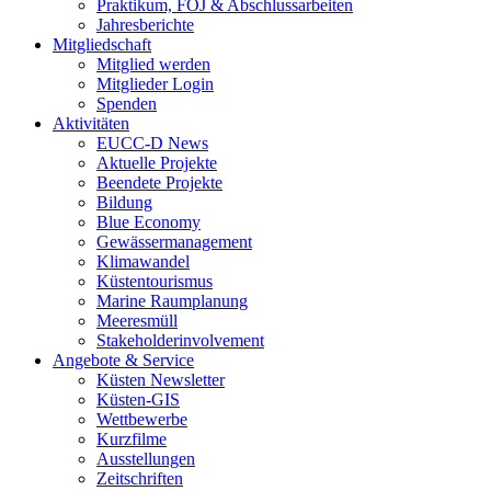
Praktikum, FÖJ & Abschlussarbeiten
Jahresberichte
Mitgliedschaft
Mitglied werden
Mitglieder Login
Spenden
Aktivitäten
EUCC-D News
Aktuelle Projekte
Beendete Projekte
Bildung
Blue Economy
Gewässermanagement
Klimawandel
Küstentourismus
Marine Raumplanung
Meeresmüll
Stakeholderinvolvement
Angebote & Service
Küsten Newsletter
Küsten-GIS
Wettbewerbe
Kurzfilme
Ausstellungen
Zeitschriften