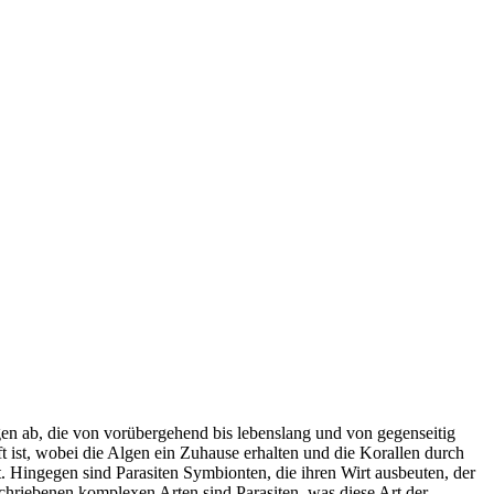
 ab, die von vorübergehend bis lebenslang und von gegenseitig
ft ist, wobei die Algen ein Zuhause erhalten und die Korallen durch
 Hingegen sind Parasiten Symbionten, die ihren Wirt ausbeuten, der
eschriebenen komplexen Arten sind Parasiten, was diese Art der