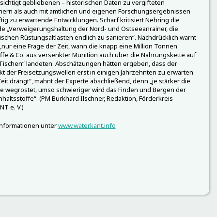
ichtigt gebliebenen – historischen Daten zu vergifteten
hern als auch mit amtlichen und eigenen Forschungsergebnissen
tig zu erwartende Entwicklungen. Scharf kritisiert Nehring die
e „Verweigerungshaltung der Nord- und Ostseeanrainer, die
schen Rüstungsaltlasten endlich zu sanieren“. Nachdrücklich warnt
i „nur eine Frage der Zeit, wann die knapp eine Million Tonnen
fe & Co. aus versenkter Munition auch über die Nahrungskette auf
Tischen“ landeten. Abschätzungen hätten ergeben, dass der
 der Freisetzungswellen erst in einigen Jahrzehnten zu erwarten
 Zeit drängt“, mahnt der Experte abschließend, denn „je stärker die
le wegrostet, umso schwieriger wird das Finden und Bergen der
Inhaltsstoffe“. (PM Burkhard Ilschner, Redaktion, Förderkreis
T e. V.)
Informationen unter
www.waterkant.info