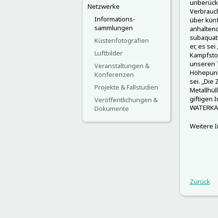
unberücks
Netzwerke
Verbrauc
Informations-
über künf
sammlungen
anhaltend
subaquati
Küstenfotografien
er, es se
Luftbilder
Kampfstof
unseren 
Veranstaltungen &
Höhepunkt
Konferenzen
sei. „Die
Projekte & Fallstudien
Metallhül
giftigen 
Veröffentlichungen &
WATERKAN
Dokumente
Weitere 
Zurück