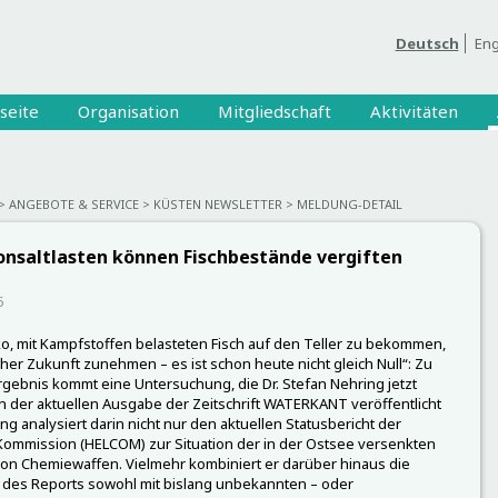
Deutsch
Eng
seite
Organisation
Mitgliedschaft
Aktivitäten
ANGEBOTE & SERVICE
KÜSTEN NEWSLETTER
MELDUNG-DETAIL
onsaltlasten können Fischbestände vergiften
5
ko, mit Kampfstoffen belasteten Fisch auf den Teller zu bekommen,
aher Zukunft zunehmen – es ist schon heute nicht gleich Null“: Zu
gebnis kommt eine Untersuchung, die Dr. Stefan Nehring jetzt
in der aktuellen Ausgabe der Zeitschrift WATERKANT veröffentlicht
ing analysiert darin nicht nur den aktuellen Statusbericht der
Kommission (HELCOM) zur Situation der in der Ostsee versenkten
n Chemiewaffen. Vielmehr kombiniert er darüber hinaus die
 des Reports sowohl mit bislang unbekannten – oder