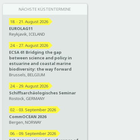
NÄCHSTE KÜSTENTERMINE
18. - 21. August 2026
EUROLAG11
Reykjavik, ICELAND
24. - 27. August 2026
ECSA 61 Bridging the gap
between science and policy in
estuarine and coastal marine
biodiversity: the way forward
Brussels, BELGIUM
24. - 29. August 2026
Schiffsarchäologisches Seminar
Rostock, GERMANY
02. - 03. September 2026
CommOCEAN 2026
Bergen, NORWAY
06. - 09. September 2026