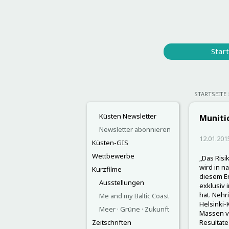
Start
STARTSEITE
Küsten Newsletter
Muniti
Newsletter abonnieren
12.01.201
Küsten-GIS
Wettbewerbe
„Das Risi
wird in n
Kurzfilme
diesem Er
Ausstellungen
exklusiv 
hat. Nehr
Me and my Baltic Coast
Helsinki-
Meer · Grüne · Zukunft
Massen vo
Zeitschriften
Resultate