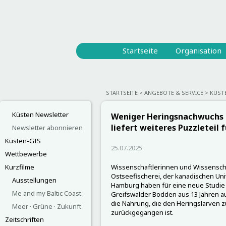
Startseite
Organisation
STARTSEITE
ANGEBOTE & SERVICE
KÜST
Küsten Newsletter
Weniger Heringsnachwuchs i
liefert weiteres Puzzleteil 
Newsletter abonnieren
Küsten-GIS
25.07.2025
Wettbewerbe
Kurzfilme
Wissenschaftlerinnen und Wissenscha
Ostseefischerei, der kanadischen Uni
Ausstellungen
Hamburg haben für eine neue Studi
Me and my Baltic Coast
Greifswalder Bodden aus 13 Jahren au
die Nahrung, die den Heringslarven z
Meer · Grüne · Zukunft
zurückgegangen ist.
Zeitschriften