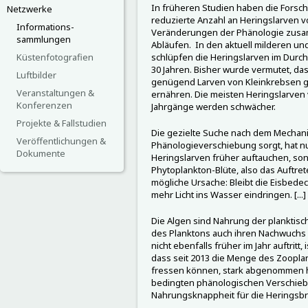
In früheren Studien haben die Forsch
Netzwerke
reduzierte Anzahl an Heringslarven v
Informations-
Veränderungen der Phänologie zusam
sammlungen
Abläufen. In den aktuell milderen un
Küstenfotografien
schlüpfen die Heringslarven im Durch
30 Jahren. Bisher wurde vermutet, das
Luftbilder
genügend Larven von Kleinkrebsen gi
Veranstaltungen &
ernähren. Die meisten Heringslarven
Konferenzen
Jahrgänge werden schwächer.
Projekte & Fallstudien
Die gezielte Suche nach dem Mechani
Veröffentlichungen &
Phänologieverschiebung sorgt, hat nu
Dokumente
Heringslarven früher auftauchen, so
Phytoplankton-Blüte, also das Auftrete
mögliche Ursache: Bleibt die Eisbedec
mehr Licht ins Wasser eindringen. [...]
Die Algen sind Nahrung der planktisc
des Planktons auch ihren Nachwuchs
nicht ebenfalls früher im Jahr auftritt,
dass seit 2013 die Menge des Zoopla
fressen können, stark abgenommen h
bedingten phänologischen Verschiebun
Nahrungsknappheit für die Heringsbr