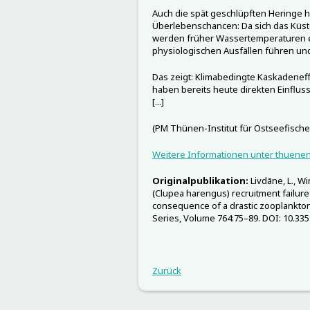
Auch die spät geschlüpften Heringe 
Überlebenschancen: Da sich das Küst
werden früher Wassertemperaturen er
physiologischen Ausfällen führen und
Das zeigt: Klimabedingte Kaskadenef
haben bereits heute direkten Einflu
[...]
(PM Thünen-Institut für Ostseefischer
Weitere Informationen unter thuene
Originalpublikation:
Livdāne, L., Win
(Clupea harengus) recruitment failure 
consequence of a drastic zooplankton
Series, Volume 764:75–89. DOI: 10.3
Zurück