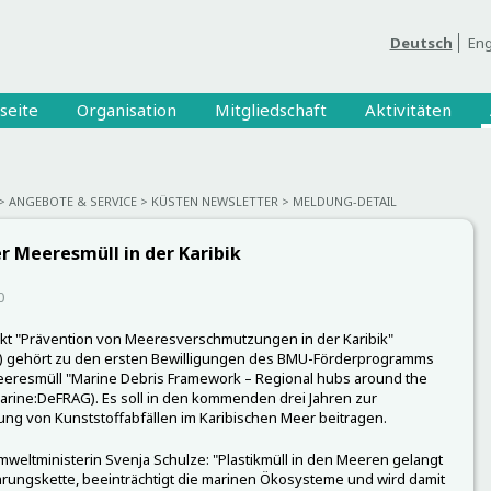
Deutsch
Eng
seite
Organisation
Mitgliedschaft
Aktivitäten
ANGEBOTE & SERVICE
KÜSTEN NEWSLETTER
MELDUNG-DETAIL
r Meeresmüll in der Karibik
0
kt "Prävention von Meeresverschmutzungen in der Karibik"
 gehört zu den ersten Bewilligungen des BMU-Förderprogramms
eresmüll "Marine Debris Framework – Regional hubs around the
arine:DeFRAG). Es soll in den kommenden drei Jahren zur
ng von Kunststoffabfällen im Karibischen Meer beitragen.
eltministerin Svenja Schulze: "Plastikmüll in den Meeren gelangt
hrungskette, beeinträchtigt die marinen Ökosysteme und wird damit