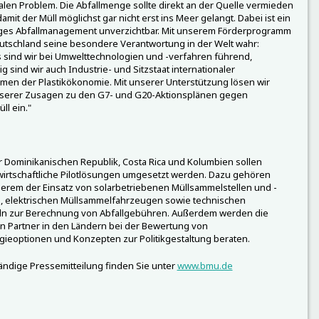
len Problem. Die Abfallmenge sollte direkt an der Quelle vermieden
amit der Müll möglichst gar nicht erst ins Meer gelangt. Dabei ist ein
iges Abfallmanagement unverzichtbar. Mit unserem Förderprogramm
tschland seine besondere Verantwortung in der Welt wahr:
s sind wir bei Umwelttechnologien und -verfahren führend,
ig sind wir auch Industrie- und Sitzstaat internationaler
en der Plastikökonomie. Mit unserer Unterstützung lösen wir
nserer Zusagen zu den G7- und G20-Aktionsplänen gegen
l ein."
r Dominikanischen Republik, Costa Rica und Kolumbien sollen
wirtschaftliche Pilotlösungen umgesetzt werden. Dazu gehören
erem der Einsatz von solarbetriebenen Müllsammelstellen und -
, elektrischen Müllsammelfahrzeugen sowie technischen
eln zur Berechnung von Abfallgebühren. Außerdem werden die
en Partner in den Ländern bei der Bewertung von
ieoptionen und Konzepten zur Politikgestaltung beraten.
tändige Pressemitteilung finden Sie unter
www.bmu.de