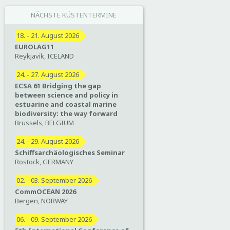
NÄCHSTE KÜSTENTERMINE
18. - 21. August 2026
EUROLAG11
Reykjavik, ICELAND
24. - 27. August 2026
ECSA 61 Bridging the gap
between science and policy in
estuarine and coastal marine
biodiversity: the way forward
Brussels, BELGIUM
24. - 29. August 2026
Schiffsarchäologisches Seminar
Rostock, GERMANY
02. - 03. September 2026
CommOCEAN 2026
Bergen, NORWAY
06. - 09. September 2026