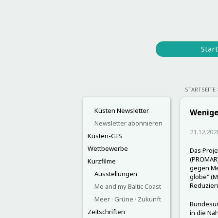
Start
STARTSEITE
Küsten Newsletter
Wenige
Newsletter abonnieren
21.12.202
Küsten-GIS
Wettbewerbe
Das Proje
(PROMAR)
Kurzfilme
gegen Me
Ausstellungen
globe" (M
Reduzieru
Me and my Baltic Coast
Meer · Grüne · Zukunft
Bundesumw
Zeitschriften
in die Na