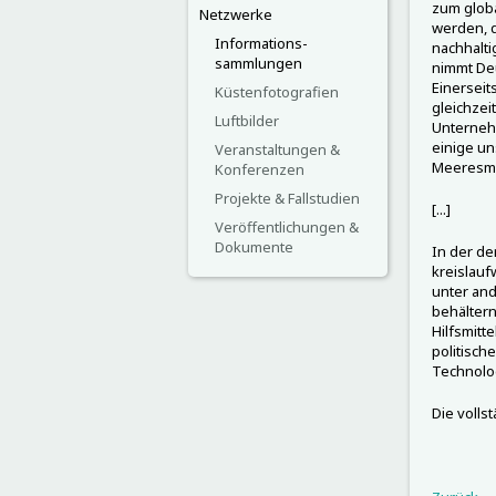
zum globa
Netzwerke
werden, d
Informations-
nachhalt
sammlungen
nimmt Deu
Einerseit
Küstenfotografien
gleichzeit
Luftbilder
Unternehm
einige u
Veranstaltungen &
Meeresmül
Konferenzen
Projekte & Fallstudien
[...]
Veröffentlichungen &
Dokumente
In der de
kreislauf
unter and
behältern
Hilfsmitt
politisch
Technolog
Die volls