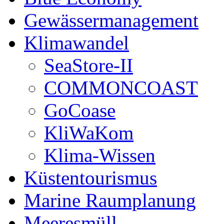
Gewässermanagement
Klimawandel
SeaStore-II
COMMONCOAST
GoCoase
KliWaKom
Klima-Wissen
Küstentourismus
Marine Raumplanung
Meeresmüll