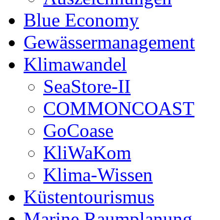
Blue Economy
Gewässermanagement
Klimawandel
SeaStore-II
COMMONCOAST
GoCoase
KliWaKom
Klima-Wissen
Küstentourismus
Marine Raumplanung