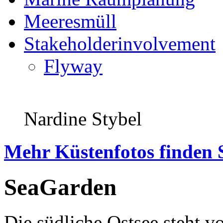
Meeresmüll
Stakeholderinvolvement
Flyway
Nardine Stybel
Mehr Küstenfotos finden 
SeaGarden
Die südliche Ostsee steht 