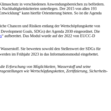
n Klimaschutz in verschiedenen Anwendungsbereichen zu befördern.
achhaltigkeitskriterien unterliegen. Der 2015 von allen 193
Entwicklung“ kann hierfür Orientierung bieten. So ist die Agenda
liche Chancen und Risiken entlang der Wertschöpfungskette von
le Development Goals, SDGs) der Agenda 2030 eingeordnet. Die
s
“ aufbereitet. Das Modul wurde auf der 2022 von EUCC-D
 Wasserstoff. Sie bewerten sowohl den Stellenwert der SDGs für
werden im Frühjahr 2023 in das Informationsmodul eingebettet.
 die Erforschung von Möglichkeiten, Wasserstoff und seine
agestellungen wie Wertschöpfungsketten, Zertifizierung, Sicherheits-