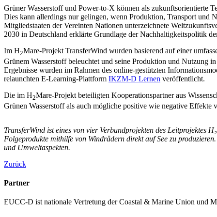
Grüner Wasserstoff und Power-to-X können als zukunftsorientierte 
Dies kann allerdings nur gelingen, wenn Produktion, Transport und 
Mitgliedstaaten der Vereinten Nationen unterzeichnete Weltzukunftsv
2030 in Deutschland erklärte Grundlage der Nachhaltigkeitspolitik d
Im H
Mare-Projekt TransferWind wurden basierend auf einer umfass
2
Grünem Wasserstoff beleuchtet und seine Produktion und Nutzung in
Ergebnisse wurden im Rahmen des online-gestützten Informationsmo
relaunchten E-Learning-Plattform
IKZM-D Lernen
veröffentlicht.
Die im H
Mare-Projekt beteiligten Kooperationspartner aus Wissens
2
Grünen Wasserstoff als auch mögliche positive wie negative Effekte
TransferWind ist eines von vier Verbundprojekten des Leitprojektes 
Folgeprodukte mithilfe von Windrädern direkt auf See zu produzieren.
und Umweltaspekten.
Zurück
Partner
EUCC-D ist nationale Vertretung der Coastal & Marine Union und M