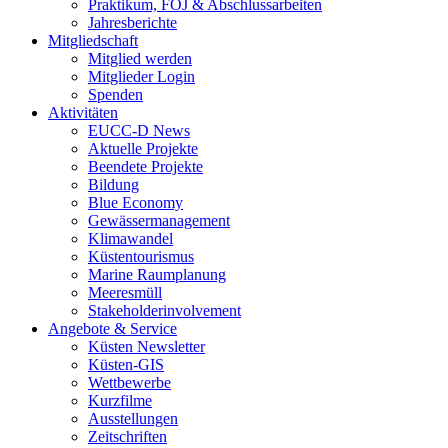
Praktikum, FÖJ & Abschlussarbeiten
Jahresberichte
Mitgliedschaft
Mitglied werden
Mitglieder Login
Spenden
Aktivitäten
EUCC-D News
Aktuelle Projekte
Beendete Projekte
Bildung
Blue Economy
Gewässermanagement
Klimawandel
Küstentourismus
Marine Raumplanung
Meeresmüll
Stakeholderinvolvement
Angebote & Service
Küsten Newsletter
Küsten-GIS
Wettbewerbe
Kurzfilme
Ausstellungen
Zeitschriften