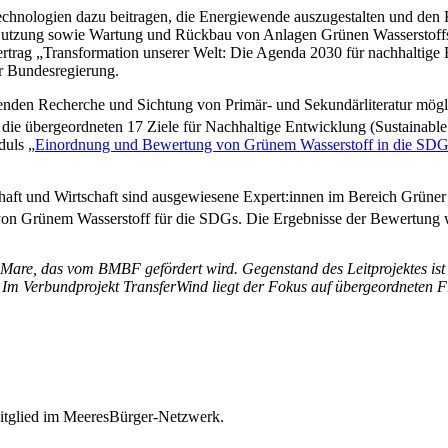
Technologien dazu beitragen, die Energiewende auszugestalten und de
Nutzung sowie Wartung und Rückbau von Anlagen Grünen Wasserstoffs N
ertrag „Transformation unserer Welt: Die Agenda 2030 für nachhaltige 
er Bundesregierung.
enden Recherche und Sichtung von Primär- und Sekundärliteratur mög
 die übergeordneten 17 Ziele für Nachhaltige Entwicklung (Sustainab
duls „
Einordnung und Bewertung von Grünem Wasserstoff in die SDG
chaft und Wirtschaft sind ausgewiesene Expert:innen im Bereich Grüner
 von Grünem Wasserstoff für die SDGs. Die Ergebnisse der Bewertung 
H₂Mare, das vom BMBF gefördert wird. Gegenstand des Leitprojektes ist
 Im Verbundprojekt TransferWind liegt der Fokus auf übergeordneten Fr
itglied im MeeresBürger-Netzwerk.