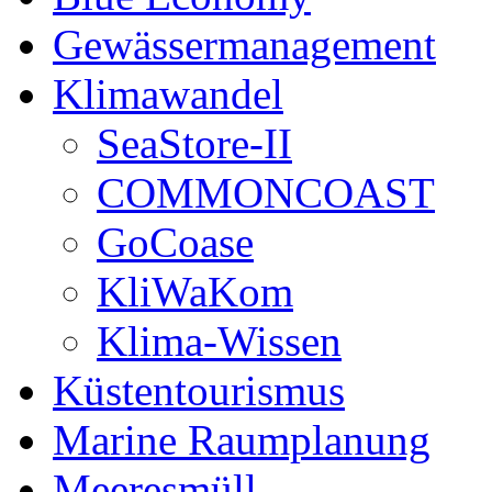
Gewässermanagement
Klimawandel
SeaStore-II
COMMONCOAST
GoCoase
KliWaKom
Klima-Wissen
Küstentourismus
Marine Raumplanung
Meeresmüll