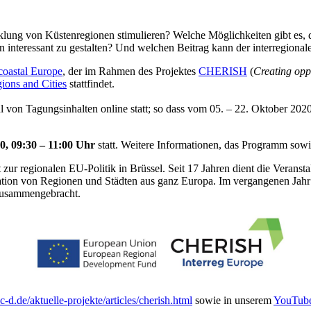
klung von Küstenregionen stimulieren? Welche Möglichkeiten gibt es, 
onen interessant zu gestalten? Und welchen Beitrag kann der interregiona
coastal Europe
, der im Rahmen des Projektes
CHERISH
(
Creating opp
ions and Cities
stattfindet.
hl von Tagungsinhalten online statt; so dass vom 05. – 22. Oktober 202
0,
09:30 – 11:00 Uhr
statt. Weitere Informationen, das Programm s
zur regionalen EU-Politik in Brüssel. Seit 17 Jahren dient die Verans
ration von Regionen und Städten aus ganz Europa. Im vergangenen Ja
 zusammengebracht.
d.de/aktuelle-projekte/articles/cherish.html
sowie in unserem
YouTube