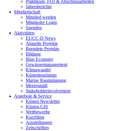
Praktikum, FÖJ & Abschlussarbeiten
Jahresberichte
Mitgliedschaft
Mitglied werden
Mitglieder Login
Spenden
Aktivitäten
EUCC-D News
Aktuelle Projekte
Beendete Projekte
Bildung
Blue Economy
Gewässermanagement
Klimawandel
Küstentourismus
Marine Raumplanung
Meeresmüll
Stakeholderinvolvement
Angebote & Service
Küsten Newsletter
Küsten-GIS
Wettbewerbe
Kurzfilme
Ausstellungen
Zeitschriften