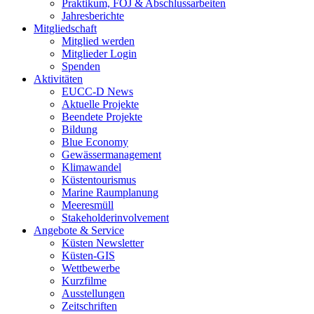
Praktikum, FÖJ & Abschlussarbeiten
Jahresberichte
Mitgliedschaft
Mitglied werden
Mitglieder Login
Spenden
Aktivitäten
EUCC-D News
Aktuelle Projekte
Beendete Projekte
Bildung
Blue Economy
Gewässermanagement
Klimawandel
Küstentourismus
Marine Raumplanung
Meeresmüll
Stakeholderinvolvement
Angebote & Service
Küsten Newsletter
Küsten-GIS
Wettbewerbe
Kurzfilme
Ausstellungen
Zeitschriften