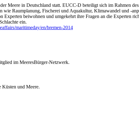
 der Meere in Deutschland statt. EUCC-D beteiligt sich im Rahmen des
emen wie Raumplanung, Fischerei und Aquakultur, Klimawandel und -a
on Experten beiwohnen und umgekehrt ihre Fragen an die Experten ri
Schlachte ein.
imeaffairs/maritimeday/en/bremen-2014
itglied im MeeresBürger-Netzwerk.
ie Küsten und Meere.