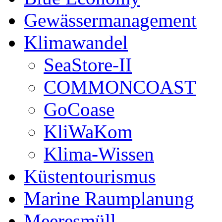
Gewässermanagement
Klimawandel
SeaStore-II
COMMONCOAST
GoCoase
KliWaKom
Klima-Wissen
Küstentourismus
Marine Raumplanung
Meeresmüll