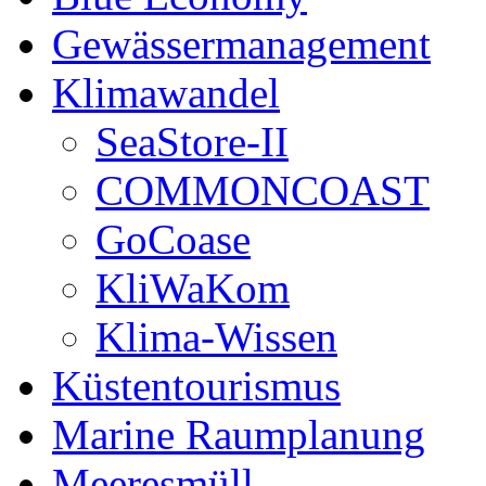
Gewässermanagement
Klimawandel
SeaStore-II
COMMONCOAST
GoCoase
KliWaKom
Klima-Wissen
Küstentourismus
Marine Raumplanung
Meeresmüll