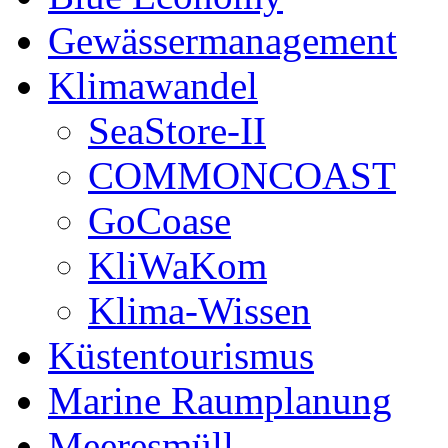
Gewässermanagement
Klimawandel
SeaStore-II
COMMONCOAST
GoCoase
KliWaKom
Klima-Wissen
Küstentourismus
Marine Raumplanung
Meeresmüll