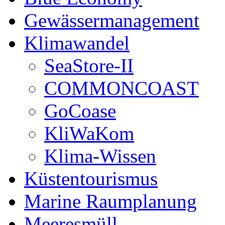
Gewässermanagement
Klimawandel
SeaStore-II
COMMONCOAST
GoCoase
KliWaKom
Klima-Wissen
Küstentourismus
Marine Raumplanung
Meeresmüll