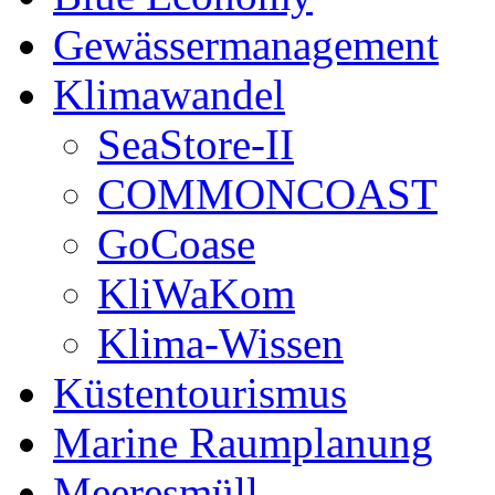
Gewässermanagement
Klimawandel
SeaStore-II
COMMONCOAST
GoCoase
KliWaKom
Klima-Wissen
Küstentourismus
Marine Raumplanung
Meeresmüll