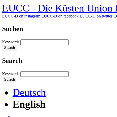
EUCC - Die Küsten Union D
EUCC-D on instagram
EUCC-D on facebook
EUCC-D on twitter
E
Suchen
Keywords
Search
Search
Keywords
Search
Deutsch
English