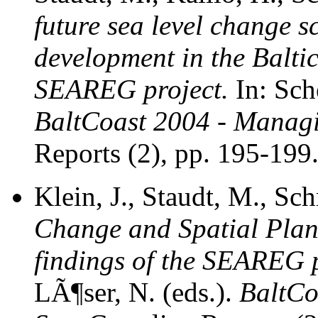
future sea level change s
development in the Baltic
SEAREG project.
In: Sch
BaltCoast 2004 - Managin
Reports (2), pp. 195-199
Klein, J., Staudt, M., 
Change and Spatial Plann
findings of the SEAREG p
LÃ¶ser, N. (eds.).
BaltCo