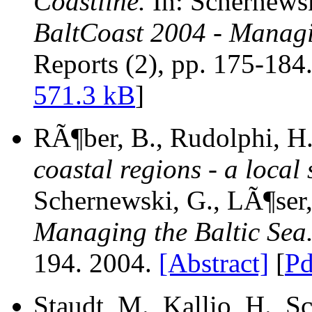
Coastline.
In: Schernewski
BaltCoast 2004 - Managin
Reports (2), pp. 175-184
571.3 kB
]
RÃ¶ber, B., Rudolphi, H
coastal regions - a loca
Schernewski, G., LÃ¶ser,
Managing the Baltic Sea
194. 2004.
[Abstract]
[
Pd
Staudt, M., Kallio, H.,