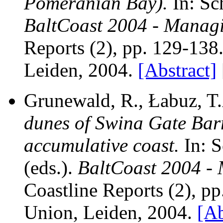
Pomeranian Bay).
In: Sc
BaltCoast 2004 - Managin
Reports (2), pp. 129-13
Leiden, 2004.
[Abstract]
Grunewald, R., Łabuz, T
dunes of Swina Gate Barr
accumulative coast.
In: S
(eds.).
BaltCoast 2004 - 
Coastline Reports (2), p
Union, Leiden, 2004.
[Ab