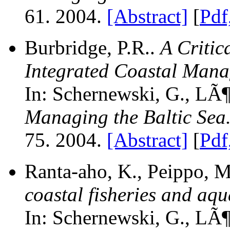
61. 2004.
[Abstract]
[
Pdf
Burbridge, P.R..
A Critic
Integrated Coastal Manag
In: Schernewski, G., LÃ¶s
Managing the Baltic Sea
75. 2004.
[Abstract]
[
Pdf
Ranta-aho, K., Peippo, 
coastal fisheries and aq
In: Schernewski, G., LÃ¶s