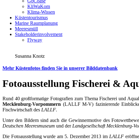
GoCoase
KliWaKom
Klima-Wissen
Küstentourismus
Marine Raumplanung
Meeresmüll
Stakeholderinvolvement
Flyway
Susanna Knotz
Mehr Küstenfotos finden Sie in unserer Bilddatenbank
Fotoausstellung Fischerei & Aq
Rund 40 großformatige Fotografien zum Thema Fischerei und Aquak
Mecklenburg-Vorpommern
(LALLF M-V) fazinierende Einblicke 
Fischwirtschaft des
LALLF
.
Unter den Bildern sind auch die Gewinnermotive des Fotowettbewe
Deutschen Meeresmuseum
und der
Landgesellschaft Mecklenburg-
Die Fotoausstellung wurde am 5. Dezember 2013 im
LALLF
eröffn