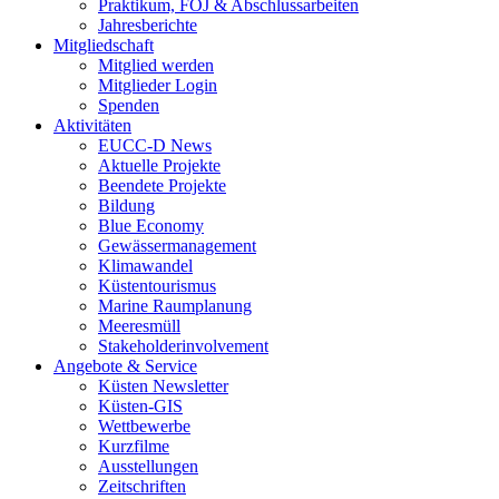
Praktikum, FÖJ & Abschlussarbeiten
Jahresberichte
Mitgliedschaft
Mitglied werden
Mitglieder Login
Spenden
Aktivitäten
EUCC-D News
Aktuelle Projekte
Beendete Projekte
Bildung
Blue Economy
Gewässermanagement
Klimawandel
Küstentourismus
Marine Raumplanung
Meeresmüll
Stakeholderinvolvement
Angebote & Service
Küsten Newsletter
Küsten-GIS
Wettbewerbe
Kurzfilme
Ausstellungen
Zeitschriften